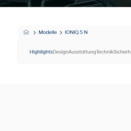
Modelle
IONIQ 5 N
Highlights
Design
Ausstattung
Technik
Sicherh