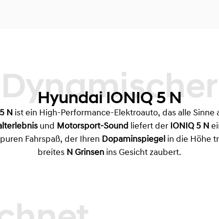
Dynamischer
Hyundai IONIQ 5 N
5 N
ist ein High-Performance-Elektroauto, das alle Sinne 
lterlebnis
und
Motorsport-Sound
liefert der
IONIQ 5 N
ei
e puren Fahrspaß, der Ihren
Dopaminspiegel
in die Höhe t
breites
N Grinsen
ins Gesicht zaubert.