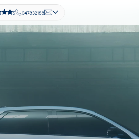
5
047832188