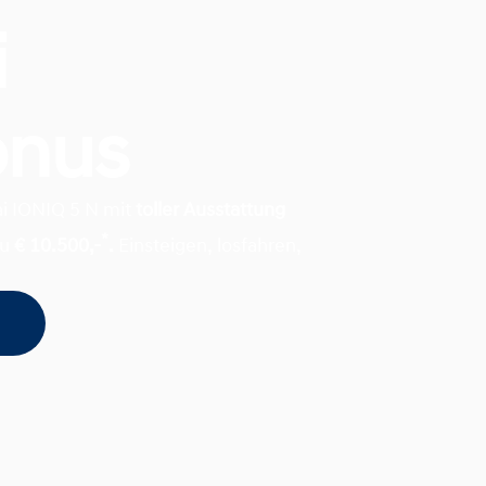
i
onus
ai IONIQ 5 N mit
toller Ausstattung
*
zu
€ 10.500,-
.
Einsteigen, losfahren,