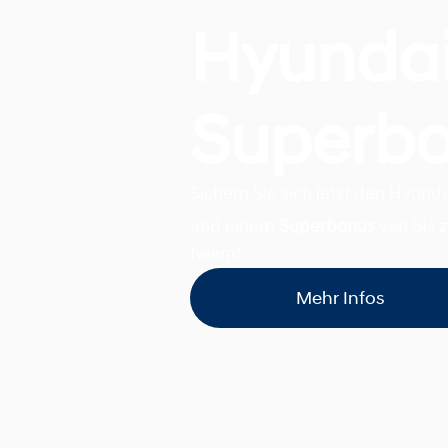
Hyunda
Superb
Sichern Sie sich jetzt den Hyund
und einem
Superbonus
von bis 
feiern!
Mehr Infos