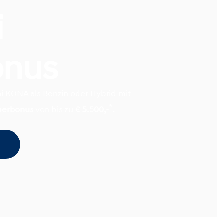
i
onus
ai KONA als Benzin oder Hybrid mit
*
perbonus
von bis zu
€ 5.500,-
.