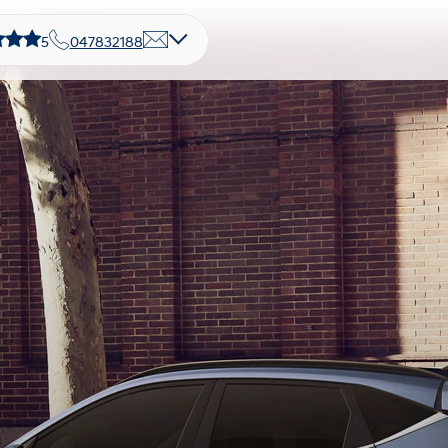
5
047832188