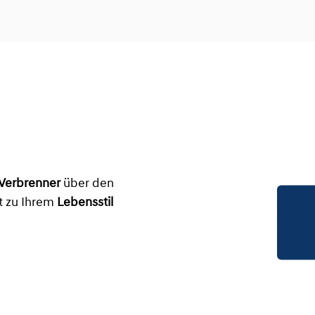
 Verbrenner
über den
kt zu Ihrem
Lebensstil
Probefahrt
Konfigurat
Infomateri