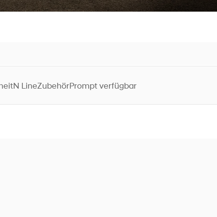
heit
N Line
Zubehör
Prompt verfügbar