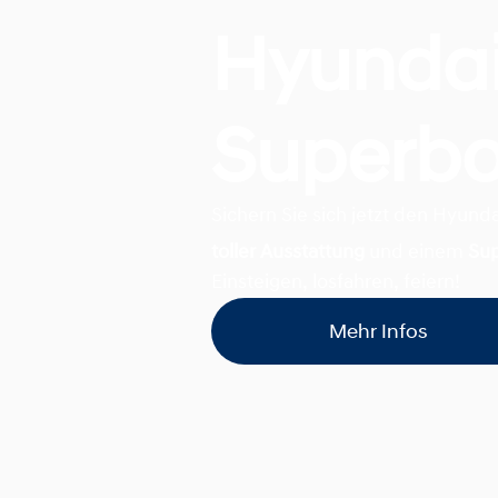
Hyunda
Superb
Sichern Sie sich jetzt den Hyund
toller Ausstattung
und einem
Su
Einsteigen, losfahren, feiern!
Mehr Infos